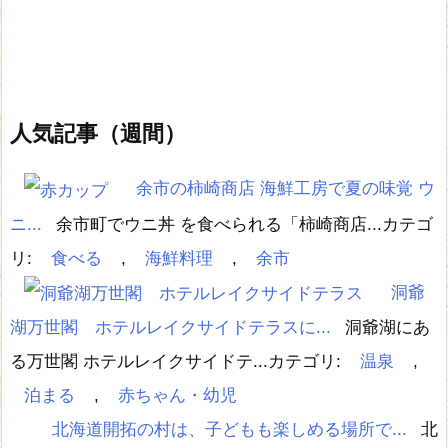
人気記事（週間）
余市の柿崎商店 海鮮工房で夏の味覚 ウ
ニ...
余市町でウニ丼 を食べられる「柿崎商店...
カテゴ
リ:
食べる
,
海鮮料理
,
余市
洞爺
湖万世閣 ホテルレイクサイドテラスに...
洞爺湖にあ
る万世閣 ホテルレイクサイドテ...
カテゴリ:
温泉
,
泊まる
,
赤ちゃん・幼児
北海道開拓の村は、子どもも楽しめる場所で...
北