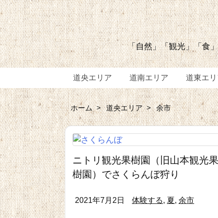
「自然」「観光」「食」
道央エリア
道南エリア
道東エリ
ホーム
>
道央エリア
>
余市
ニトリ観光果樹園（旧山本観光
樹園）でさくらんぼ狩り
2021年7月2日
体験する
,
夏
,
余市