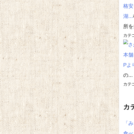
格安
湖...
所を探
カテ
の...
カテ
カ
「み
食