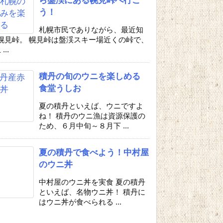
う！
札幌市民でありながら、最近知
幌見峠。 幌見峠は盤渓スキー場近くの峠で、
...
積丹の旬のウニを楽しめる
食堂うしお
夏の積丹といえば、ウニですよ
ね！ 積丹のウニ漁は資源保護の
ため、６月中旬～８月下 ...
夏の積丹で食べよう！中村屋
のウニ丼
中村屋のウニ丼を実食 夏の積丹
といえば、名物ウニ丼！ 積丹に
はウニ丼が食べられる ...