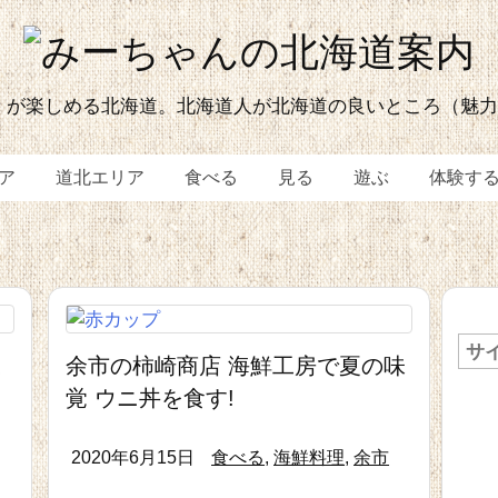
 が楽しめる北海道。北海道人が北海道の良いところ（魅
ア
道北エリア
食べる
見る
遊ぶ
体験す
果
余市の柿崎商店 海鮮工房で夏の味
覚 ウニ丼を食す!
2020年6月15日
食べる
,
海鮮料理
,
余市