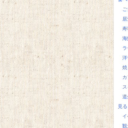
ご
居
寿
海
ラ
洋
焼
カ
ス
道
見
イ
観