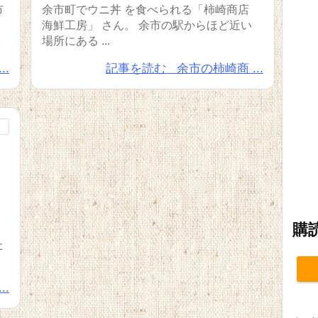
市
余市町でウニ丼 を食べられる「柿崎商店
海鮮工房」 さん。 余市の駅からほど近い
場所にある ...
.
記事を読む
余市の柿崎商 ...
購
た
.