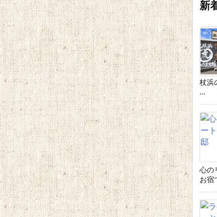
新
杖浜
...
心の
お宿