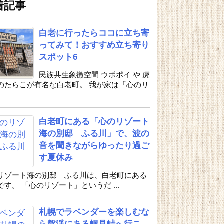
着記事
白老に行ったらココに立ち寄
ってみて！おすすめ立ち寄り
スポット6
民族共生象徴空間 ウポポイ や 虎
のたらこが有名な白老町。 我が家は「心のリ
白老町にある「心のリゾート
海の別邸 ふる川」で、波の
音を聞きながらゆったり過ご
す夏休み
リゾート海の別邸 ふる川は、白老町にある
です。 「心のリゾート」というだ ...
札幌でラベンダーを楽しむな
ら盤渓にある幌見峠へ行こ