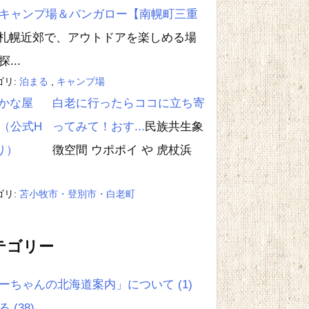
キャンプ場＆バンガロー【南幌町三重
札幌近郊で、アウトドアを楽しめる場
...
ゴリ:
泊まる
,
キャンプ場
白老に行ったらココに立ち寄
ってみて！おす...
民族共生象
徴空間 ウポポイ や 虎杖浜
ゴリ:
苫小牧市・登別市・白老町
テゴリー
ーちゃんの北海道案内」について
(1)
べる
(38)