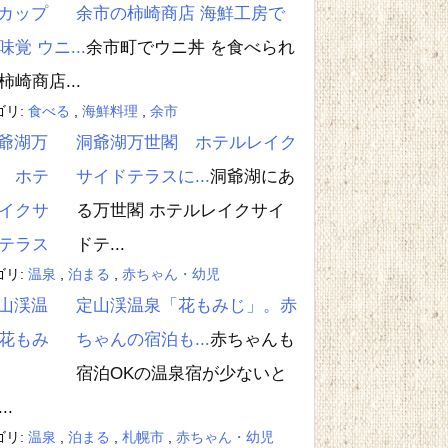
余市の柿崎商店 海鮮工房で
味覚 ウニ...
余市町でウニ丼 を食べられ
柿崎商店...
ゴリ:
食べる
,
海鮮料理
,
余市
洞爺湖万世閣 ホテルレイク
サイドテラスに...
洞爺湖にあ
る万世閣 ホテルレイクサイ
ドテ...
ゴリ:
温泉
,
泊まる
,
赤ちゃん・幼児
定山渓温泉「花もみじ」。赤
ちゃんの宿泊も...
赤ちゃんも
宿泊OKの温泉宿が少ないと
..
ゴリ:
温泉
,
泊まる
,
札幌市
,
赤ちゃん・幼児