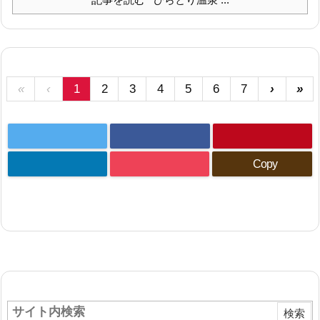
«
‹
1
2
3
4
5
6
7
›
»
Copy