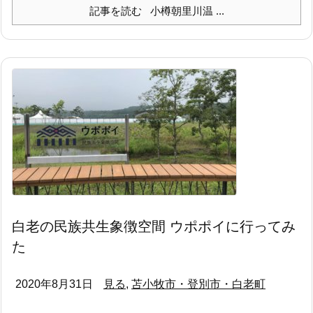
記事を読む
小樽朝里川温 ...
白老の民族共生象徴空間 ウポポイに行ってみ
た
2020年8月31日
見る
,
苫小牧市・登別市・白老町