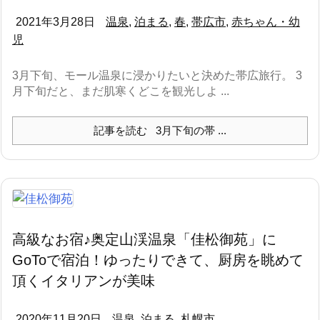
2021年3月28日
温泉
,
泊まる
,
春
,
帯広市
,
赤ちゃん・幼
児
3月下旬、モール温泉に浸かりたいと決めた帯広旅行。 3
月下旬だと、まだ肌寒くどこを観光しよ ...
記事を読む
3月下旬の帯 ...
高級なお宿♪奥定山渓温泉「佳松御苑」に
GoToで宿泊！ゆったりできて、厨房を眺めて
頂くイタリアンが美味
2020年11月20日
温泉
,
泊まる
,
札幌市