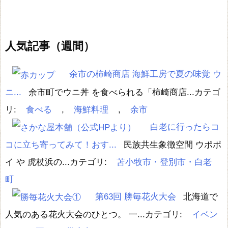
人気記事（週間）
余市の柿崎商店 海鮮工房で夏の味覚 ウ
ニ...
余市町でウニ丼 を食べられる「柿崎商店...
カテゴ
リ:
食べる
,
海鮮料理
,
余市
白老に行ったらコ
コに立ち寄ってみて！おす...
民族共生象徴空間 ウポポ
イ や 虎杖浜の...
カテゴリ:
苫小牧市・登別市・白老
町
第63回 勝毎花火大会
北海道で
人気のある花火大会のひとつ。 一...
カテゴリ:
イベン