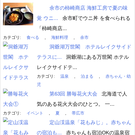
余市の柿崎商店 海鮮工房で夏の味
覚 ウニ...
余市町でウニ丼 を食べられる
「柿崎商店...
カテゴリ:
食べる
,
海鮮料理
,
余市
洞爺湖万世閣 ホテルレイクサイド
テラスに...
洞爺湖にある万世閣 ホテル
レイクサイドテ...
カテゴリ:
温泉
,
泊まる
,
赤ちゃん・幼
児
第63回 勝毎花火大会
北海道で人
気のある花火大会のひとつ。 一...
カテゴリ:
イベント
,
夏
,
帯広市
定山渓温泉「花もみじ」。赤ちゃん
の宿泊も...
赤ちゃんも宿泊OKの温泉宿