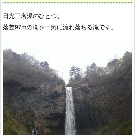
日光三名瀑のひとつ。
落差97mの滝を一気に流れ落ちる滝です。