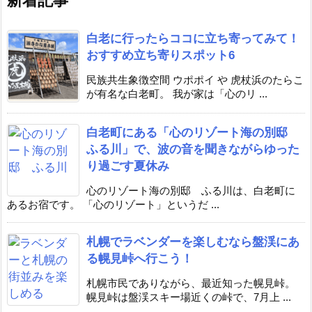
新着記事
白老に行ったらココに立ち寄ってみて！
おすすめ立ち寄りスポット6
民族共生象徴空間 ウポポイ や 虎杖浜のたらこ
が有名な白老町。 我が家は「心のリ ...
白老町にある「心のリゾート海の別邸
ふる川」で、波の音を聞きながらゆった
り過ごす夏休み
心のリゾート海の別邸 ふる川は、白老町に
あるお宿です。 「心のリゾート」というだ ...
札幌でラベンダーを楽しむなら盤渓にあ
る幌見峠へ行こう！
札幌市民でありながら、最近知った幌見峠。
幌見峠は盤渓スキー場近くの峠で、7月上 ...