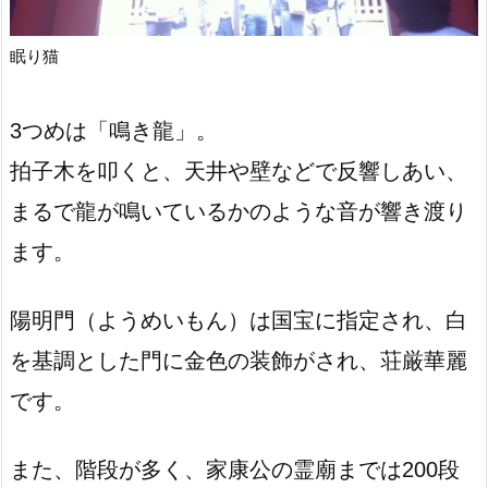
眠り猫
3つめは「鳴き龍」。
拍子木を叩くと、天井や壁などで反響しあい、
まるで龍が鳴いているかのような音が響き渡り
ます。
陽明門（ようめいもん）は国宝に指定され、白
を基調とした門に金色の装飾がされ、荘厳華麗
です。
また、階段が多く、家康公の霊廟までは200段