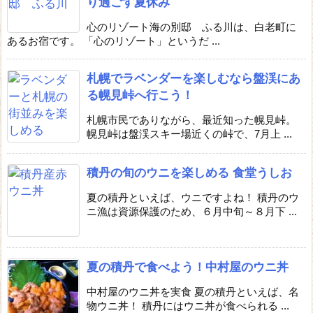
り過ごす夏休み
心のリゾート海の別邸 ふる川は、白老町に
あるお宿です。 「心のリゾート」というだ ...
札幌でラベンダーを楽しむなら盤渓にあ
る幌見峠へ行こう！
札幌市民でありながら、最近知った幌見峠。
幌見峠は盤渓スキー場近くの峠で、7月上 ...
積丹の旬のウニを楽しめる 食堂うしお
夏の積丹といえば、ウニですよね！ 積丹のウ
ニ漁は資源保護のため、６月中旬～８月下 ...
夏の積丹で食べよう！中村屋のウニ丼
中村屋のウニ丼を実食 夏の積丹といえば、名
物ウニ丼！ 積丹にはウニ丼が食べられる ...