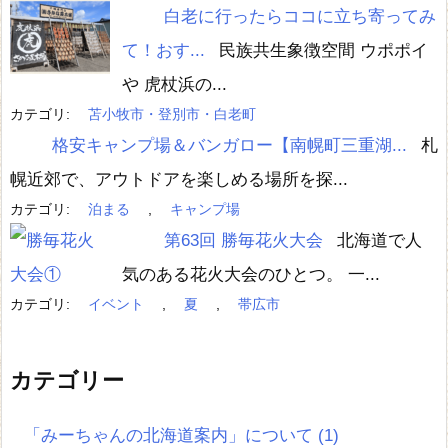
白老に行ったらココに立ち寄ってみ
て！おす...
民族共生象徴空間 ウポポイ
や 虎杖浜の...
カテゴリ:
苫小牧市・登別市・白老町
格安キャンプ場＆バンガロー【南幌町三重湖...
札
幌近郊で、アウトドアを楽しめる場所を探...
カテゴリ:
泊まる
,
キャンプ場
第63回 勝毎花火大会
北海道で人
気のある花火大会のひとつ。 一...
カテゴリ:
イベント
,
夏
,
帯広市
カテゴリー
「みーちゃんの北海道案内」について
(1)