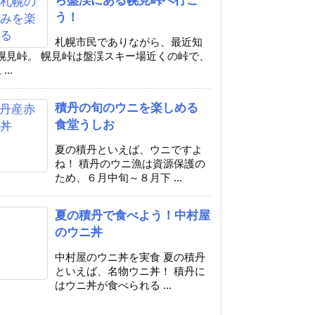
う！
札幌市民でありながら、最近知
幌見峠。 幌見峠は盤渓スキー場近くの峠で、
...
積丹の旬のウニを楽しめる
食堂うしお
夏の積丹といえば、ウニですよ
ね！ 積丹のウニ漁は資源保護の
ため、６月中旬～８月下 ...
夏の積丹で食べよう！中村屋
のウニ丼
中村屋のウニ丼を実食 夏の積丹
といえば、名物ウニ丼！ 積丹に
はウニ丼が食べられる ...