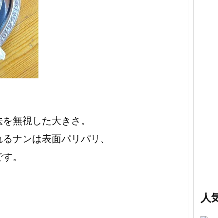
法を無視した大きさ。
れるナンは表面パリパリ、
です。
人