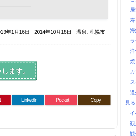
居
寿
海
013年1月16日
2014年10月18日
温泉
,
札幌市
ラ
洋
焼
いします。
カ
ス
道
t
LinkedIn
Pocket
Copy
見
イ
観
観