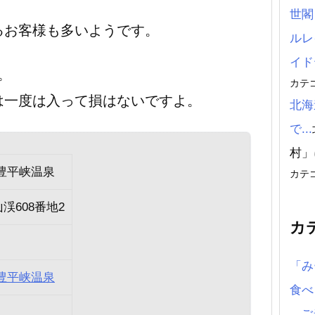
るお客様も多いようです。
。
カテ
は一度は入って損はないですよ。
北海
で...
村」に
豊平峡温泉
カテ
渓608番地2
カ
「み
豊平峡温泉
食
ご