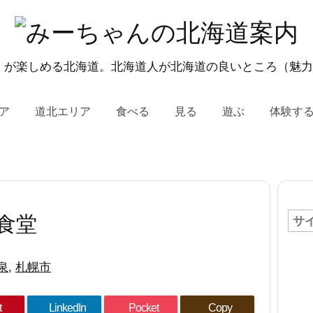
 が楽しめる北海道。北海道人が北海道の良いところ（魅
ア
道北エリア
食べる
見る
遊ぶ
体験す
食堂
泉
,
札幌市
t
LinkedIn
Pocket
Copy