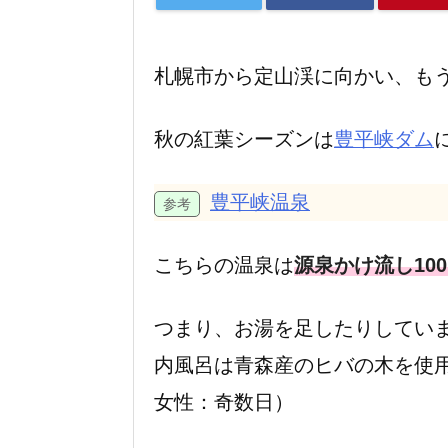
札幌市から定山渓に向かい、も
秋の紅葉シーズンは
豊平峡ダム
豊平峡温泉
こちらの温泉は
源泉かけ流し10
つまり、お湯を足したりしてい
内風呂は青森産のヒバの木を使
女性：奇数日）