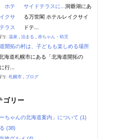
サイドテラスに...
洞爺湖にあ
る万世閣 ホテルレイクサイ
ドテ...
ゴリ:
温泉
,
泊まる
,
赤ちゃん・幼児
道開拓の村は、子どもも楽しめる場所
北海道札幌市にある「北海道開拓の
行...
ゴリ:
札幌市
,
ブログ
テゴリー
ーちゃんの北海道案内」について
(1)
べる
(38)
当地グルメ
(4)