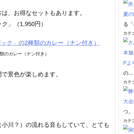
方は、お得なセットもあります。
夏の
」（1,950円）
る「
カテ
種類のカレー（ナン付き）
の...
開で景色が楽しめます。
カテ
つ。 
カテ
（小川？）の流れる音もしていて、とても