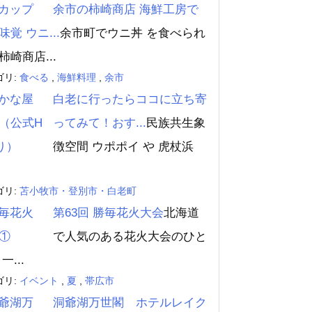
余市の柿崎商店 海鮮工房で
味覚 ウニ...
余市町でウニ丼 を食べられ
柿崎商店...
ゴリ:
食べる
,
海鮮料理
,
余市
白老に行ったらココに立ち寄
ってみて！おす...
民族共生象
徴空間 ウポポイ や 虎杖浜
ゴリ:
苫小牧市・登別市・白老町
第63回 勝毎花火大会
北海道
で人気のある花火大会のひと
一...
ゴリ:
イベント
,
夏
,
帯広市
洞爺湖万世閣 ホテルレイク