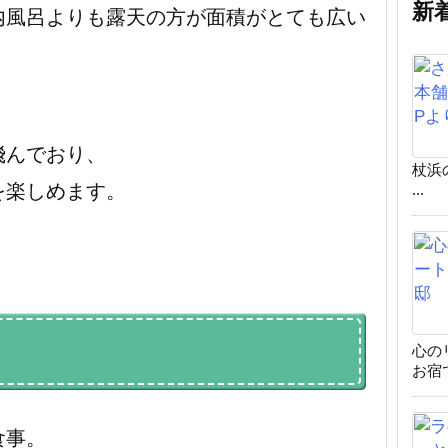
新
内風呂よりも露天の方が面積がとても広い
飛んでおり、
杖浜
を楽しめます。
...
心の
お宿
食事。