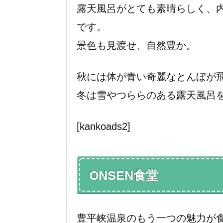
露天風呂がとても素晴らしく、
です。
景色も見渡せ、自然豊か。
秋には体が青い奇麗なとんぼが
冬は雪やつららのある露天風呂
[kankoads2]
ONSEN食堂
豊平峡温泉のもう一つの魅力が