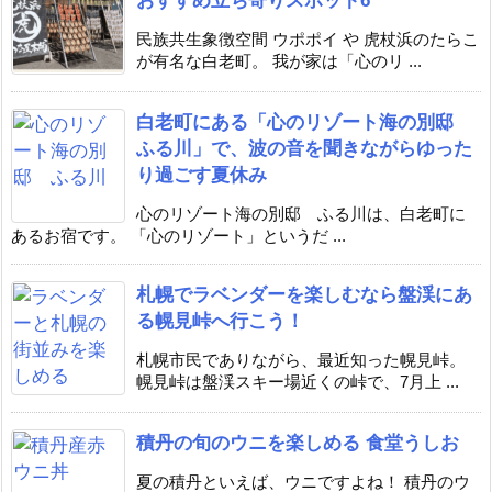
おすすめ立ち寄りスポット6
民族共生象徴空間 ウポポイ や 虎杖浜のたらこ
が有名な白老町。 我が家は「心のリ ...
白老町にある「心のリゾート海の別邸
ふる川」で、波の音を聞きながらゆった
り過ごす夏休み
心のリゾート海の別邸 ふる川は、白老町に
あるお宿です。 「心のリゾート」というだ ...
札幌でラベンダーを楽しむなら盤渓にあ
る幌見峠へ行こう！
札幌市民でありながら、最近知った幌見峠。
幌見峠は盤渓スキー場近くの峠で、7月上 ...
積丹の旬のウニを楽しめる 食堂うしお
夏の積丹といえば、ウニですよね！ 積丹のウ