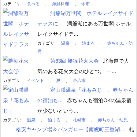
カテゴリ:
食べる
,
海鮮料理
,
余市
洞爺湖万世閣 ホテルレイクサイド
テラスに...
洞爺湖にある万世閣 ホテル
レイクサイドテ...
カテゴリ:
温泉
,
泊まる
,
赤ちゃん・幼
児
第63回 勝毎花火大会
北海道で人
気のある花火大会のひとつ。 一...
カテゴリ:
イベント
,
夏
,
帯広市
定山渓温泉「花もみじ」。赤ちゃん
の宿泊も...
赤ちゃんも宿泊OKの温泉宿
が少ないという...
カテゴリ:
温泉
,
泊まる
,
札幌市
,
赤ちゃん・幼児
格安キャンプ場＆バンガロー【南幌町三重湖...
札