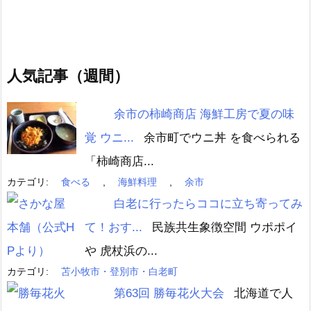
人気記事（週間）
余市の柿崎商店 海鮮工房で夏の味
覚 ウニ...
余市町でウニ丼 を食べられる
「柿崎商店...
カテゴリ:
食べる
,
海鮮料理
,
余市
白老に行ったらココに立ち寄ってみ
て！おす...
民族共生象徴空間 ウポポイ
や 虎杖浜の...
カテゴリ:
苫小牧市・登別市・白老町
第63回 勝毎花火大会
北海道で人