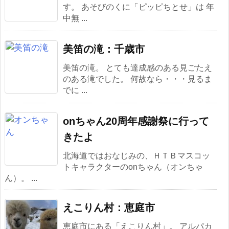
す。 あそびのくに「ピッピちとせ」は 年
中無 ...
美笛の滝：千歳市
美笛の滝。 とても達成感のある見ごたえ
のある滝でした。 何故なら・・・見るま
でに ...
onちゃん20周年感謝祭に行って
きたよ
北海道ではおなじみの、ＨＴＢマスコッ
トキャラクターのonちゃん（オンちゃ
ん）。 ...
えこりん村：恵庭市
恵庭市にある「えこりん村」。 アルパカ