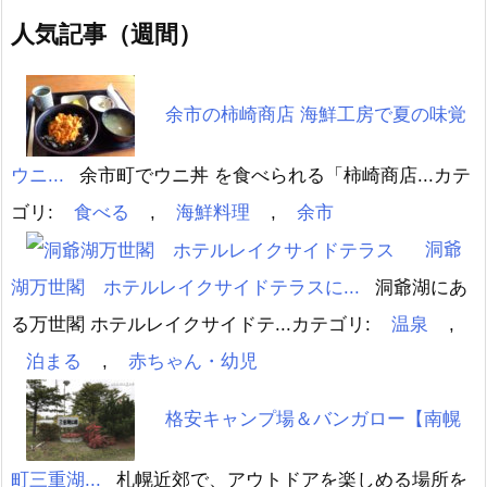
人気記事（週間）
余市の柿崎商店 海鮮工房で夏の味覚
ウニ...
余市町でウニ丼 を食べられる「柿崎商店...
カテ
ゴリ:
食べる
,
海鮮料理
,
余市
洞爺
湖万世閣 ホテルレイクサイドテラスに...
洞爺湖にあ
る万世閣 ホテルレイクサイドテ...
カテゴリ:
温泉
,
泊まる
,
赤ちゃん・幼児
格安キャンプ場＆バンガロー【南幌
町三重湖...
札幌近郊で、アウトドアを楽しめる場所を